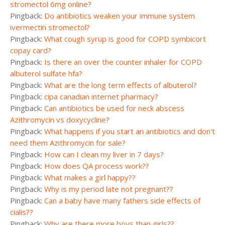
stromectol 6mg online?
Pingback:
Do antibiotics weaken your immune system
ivermectin stromectol?
Pingback:
What cough syrup is good for COPD symbicort
copay card?
Pingback:
Is there an over the counter inhaler for COPD
albuterol sulfate hfa?
Pingback:
What are the long term effects of albuterol?
Pingback:
cipa canadian internet pharmacy?
Pingback:
Can antibiotics be used for neck abscess
Azithromycin vs doxycycline?
Pingback:
What happens if you start an antibiotics and don't
need them Azithromycin for sale?
Pingback:
How can I clean my liver in 7 days?
Pingback:
How does QA process work??
Pingback:
What makes a girl happy??
Pingback:
Why is my period late not pregnant??
Pingback:
Can a baby have many fathers side effects of
cialis??
Pingback:
Why are there more boys than girls??