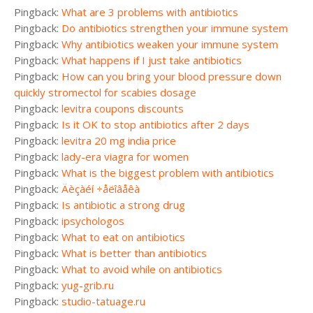
Pingback:
What are 3 problems with antibiotics
Pingback:
Do antibiotics strengthen your immune system
Pingback:
Why antibiotics weaken your immune system
Pingback:
What happens if I just take antibiotics
Pingback:
How can you bring your blood pressure down
quickly stromectol for scabies dosage
Pingback:
levitra coupons discounts
Pingback:
Is it OK to stop antibiotics after 2 days
Pingback:
levitra 20 mg india price
Pingback:
lady-era viagra for women
Pingback:
What is the biggest problem with antibiotics
Pingback:
Äèçàéí ÷åëîâåêà
Pingback:
Is antibiotic a strong drug
Pingback:
ipsychologos
Pingback:
What to eat on antibiotics
Pingback:
What is better than antibiotics
Pingback:
What to avoid while on antibiotics
Pingback:
yug-grib.ru
Pingback:
studio-tatuage.ru