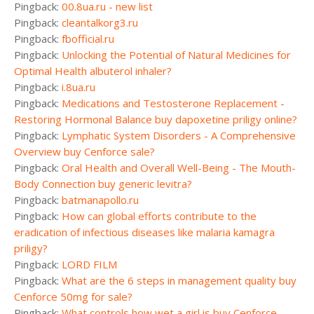
Pingback:
00.8ua.ru - new list
Pingback:
cleantalkorg3.ru
Pingback:
fbofficial.ru
Pingback:
Unlocking the Potential of Natural Medicines for
Optimal Health albuterol inhaler?
Pingback:
i.8ua.ru
Pingback:
Medications and Testosterone Replacement -
Restoring Hormonal Balance buy dapoxetine priligy online?
Pingback:
Lymphatic System Disorders - A Comprehensive
Overview buy Cenforce sale?
Pingback:
Oral Health and Overall Well-Being - The Mouth-
Body Connection buy generic levitra?
Pingback:
batmanapollo.ru
Pingback:
How can global efforts contribute to the
eradication of infectious diseases like malaria kamagra
priligy?
Pingback:
LORD FILM
Pingback:
What are the 6 steps in management quality buy
Cenforce 50mg for sale?
Pingback:
What controls how wet a girl is buy Cenforce