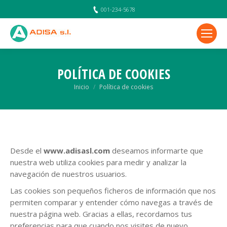
001-234-5678
POLÍTICA DE COOKIES
Estás aquí:
Inicio
Política de cookies
Desde el
www.adisasl.com
deseamos informarte que
nuestra web utiliza cookies para medir y analizar la
navegación de nuestros usuarios.
Las cookies son pequeños ficheros de información que nos
permiten comparar y entender cómo navegas a través de
nuestra página web. Gracias a ellas, recordamos tus
preferencias para que cuando nos visites de nuevo,