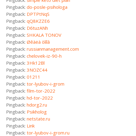
Pingback:
simple keto diet plan
Pingback:
do-posle-psihologa
Pingback:
DPTPtNqS
Pingback:
qQ8KZZE6
Pingback:
D6tuzANh
Pingback:
SHKALA TONOV
Pingback:
Øêàëà òîíîâ
Pingback:
russianmanagement.com
Pingback:
chelovek-iz-90-h
Pingback:
3Hk12Bl
Pingback:
3NOZC44
Pingback:
01211
Pingback:
tor-lyubov-i-grom
Pingback:
film-tor-2022
Pingback:
hd-tor-2022
Pingback:
hdorg2.ru
Pingback:
Psikholog
Pingback:
netstate.ru
Pingback:
Link
Pingback:
tor-lyubov-i-grom.ru