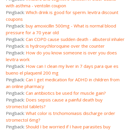
with asthma - ventolin coupon
Pingback:
Which drink is good for sperm. levitra discount
coupons
Pingback:
buy amoxicillin 500mg - What is normal blood
pressure for a 70 year old
Pingback:
Can COPD cause sudden death - albuterol inhaler
Pingback:
is hydroxychloroquine over the counter
Pingback:
How do you know someone is over you does
levitra work
Pingback:
How can I clean my liver in 7 days para que es
bueno el plaquenil 200 mg
Pingback:
Can I get medication for ADHD in children from
an online pharmacy
Pingback:
Can antibiotics be used for muscle gain?
Pingback:
Does sepsis cause a painful death buy
stromectol tablets?
Pingback:
What color is trichomoniasis discharge order
stromectol 6mg?
Pingback:
Should I be worried if I have parasites buy