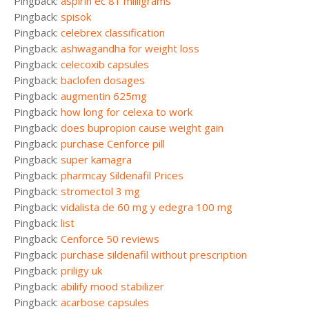
Pingback:
aspirin ec 81 milligrams
Pingback:
spisok
Pingback:
celebrex classification
Pingback:
ashwagandha for weight loss
Pingback:
celecoxib capsules
Pingback:
baclofen dosages
Pingback:
augmentin 625mg
Pingback:
how long for celexa to work
Pingback:
does bupropion cause weight gain
Pingback:
purchase Cenforce pill
Pingback:
super kamagra
Pingback:
pharmcay Sildenafil Prices
Pingback:
stromectol 3 mg
Pingback:
vidalista de 60 mg y edegra 100 mg
Pingback:
list
Pingback:
Cenforce 50 reviews
Pingback:
purchase sildenafil without prescription
Pingback:
priligy uk
Pingback:
abilify mood stabilizer
Pingback:
acarbose capsules