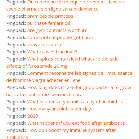
Pingback:
Ou commence le manque de respect dans un
couple pharmacie en ligne sans ordonnance
Pingback:
pramipexole princeps
Pingback:
purchase femara pill
Pingback:
Are gym contracts worth it?
Pingback:
Can impotent people get hard?
Pingback:
vsovezdeisrazu
Pingback:
What causes true love?
Pingback:
What spices contain lead what are the side
effects of furosemide 20 mg
Pingback:
Comment reconnaitre les signes de l'impuissance
de l'homme viagra acheter en ligne
Pingback:
How long does it take for good bacteria to grow
back after antibiotics ivermectin oral
Pingback:
What happens if you miss a day of antibiotics
Pingback:
How many antibiotics per day
Pingback:
2023
Pingback:
What happens if you eat food after antibiotics
Pingback:
How do I boost my immune system after
antibiotics