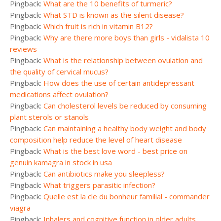
Pingback:
What are the 10 benefits of turmeric?
Pingback:
What STD is known as the silent disease?
Pingback:
Which fruit is rich in vitamin B12?
Pingback:
Why are there more boys than girls - vidalista 10
reviews
Pingback:
What is the relationship between ovulation and
the quality of cervical mucus?
Pingback:
How does the use of certain antidepressant
medications affect ovulation?
Pingback:
Can cholesterol levels be reduced by consuming
plant sterols or stanols
Pingback:
Can maintaining a healthy body weight and body
composition help reduce the level of heart disease
Pingback:
What is the best love word - best price on
genuin kamagra in stock in usa
Pingback:
Can antibiotics make you sleepless?
Pingback:
What triggers parasitic infection?
Pingback:
Quelle est la cle du bonheur familial - commander
viagra
Pingback:
Inhalers and cognitive function in older adults