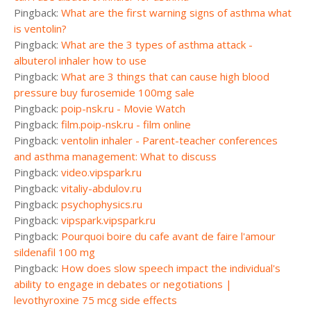
Pingback:
What are the first warning signs of asthma what
is ventolin?
Pingback:
What are the 3 types of asthma attack -
albuterol inhaler how to use
Pingback:
What are 3 things that can cause high blood
pressure buy furosemide 100mg sale
Pingback:
poip-nsk.ru - Movie Watch
Pingback:
film.poip-nsk.ru - film online
Pingback:
ventolin inhaler - Parent-teacher conferences
and asthma management: What to discuss
Pingback:
video.vipspark.ru
Pingback:
vitaliy-abdulov.ru
Pingback:
psychophysics.ru
Pingback:
vipspark.vipspark.ru
Pingback:
Pourquoi boire du cafe avant de faire l'amour
sildenafil 100 mg
Pingback:
How does slow speech impact the individual's
ability to engage in debates or negotiations |
levothyroxine 75 mcg side effects