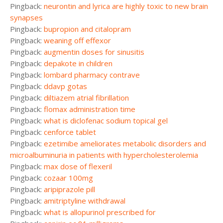
Pingback:
neurontin and lyrica are highly toxic to new brain
synapses
Pingback:
bupropion and citalopram
Pingback:
weaning off effexor
Pingback:
augmentin doses for sinusitis
Pingback:
depakote in children
Pingback:
lombard pharmacy contrave
Pingback:
ddavp gotas
Pingback:
diltiazem atrial fibrillation
Pingback:
flomax administration time
Pingback:
what is diclofenac sodium topical gel
Pingback:
cenforce tablet
Pingback:
ezetimibe ameliorates metabolic disorders and
microalbuminuria in patients with hypercholesterolemia
Pingback:
max dose of flexeril
Pingback:
cozaar 100mg
Pingback:
aripiprazole pill
Pingback:
amitriptyline withdrawal
Pingback:
what is allopurinol prescribed for