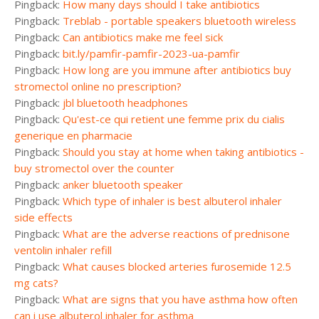
Pingback:
How many days should I take antibiotics
Pingback:
Treblab - portable speakers bluetooth wireless
Pingback:
Can antibiotics make me feel sick
Pingback:
bit.ly/pamfir-pamfir-2023-ua-pamfir
Pingback:
How long are you immune after antibiotics buy
stromectol online no prescription?
Pingback:
jbl bluetooth headphones
Pingback:
Qu'est-ce qui retient une femme prix du cialis
generique en pharmacie
Pingback:
Should you stay at home when taking antibiotics -
buy stromectol over the counter
Pingback:
anker bluetooth speaker
Pingback:
Which type of inhaler is best albuterol inhaler
side effects
Pingback:
What are the adverse reactions of prednisone
ventolin inhaler refill
Pingback:
What causes blocked arteries furosemide 12.5
mg cats?
Pingback:
What are signs that you have asthma how often
can i use albuterol inhaler for asthma