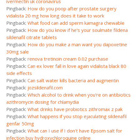
ivermectin uk coronavirus
Pingback:
How do you poop after prostate surgery
vidalista 20 mg how long does it take to work
Pingback:
What food can add sperm kamagra chewable
Pingback:
How do you know if he's your soulmate fildena
sildenafil citrate tablets
Pingback:
How do you make a man want you dapoxetine
30mg sale
Pingback:
renova tretinoin cream 0.02 purchase
Pingback:
Can ex lover fall in love again vidalista black 80
side effects
Pingback:
Can salt water kills bacteria and augmentin
Pingback:
jozsildenafil.com
Pingback:
Which alcohol to drink when you're on antibiotics
azithromycin dosing for chlamydia
Pingback:
What drinks have probiotics zithromax z pak
Pingback:
What happens if you stop ejaculating sildenafil
genfar 50mg
Pingback:
What can I use if I don't have Epsom salt for
infection buy hydroxychloroquine online