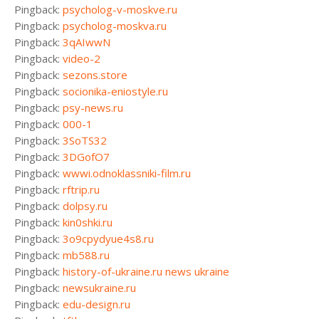
Pingback:
psycholog-v-moskve.ru
Pingback:
psycholog-moskva.ru
Pingback:
3qAIwwN
Pingback:
video-2
Pingback:
sezons.store
Pingback:
socionika-eniostyle.ru
Pingback:
psy-news.ru
Pingback:
000-1
Pingback:
3SoTS32
Pingback:
3DGofO7
Pingback:
wwwi.odnoklassniki-film.ru
Pingback:
rftrip.ru
Pingback:
dolpsy.ru
Pingback:
kin0shki.ru
Pingback:
3o9cpydyue4s8.ru
Pingback:
mb588.ru
Pingback:
history-of-ukraine.ru news ukraine
Pingback:
newsukraine.ru
Pingback:
edu-design.ru