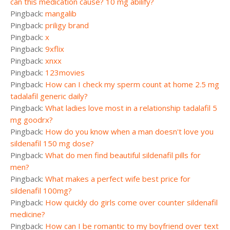
can this medication cause? 10 mg abilify?
Pingback:
mangalib
Pingback:
priligy brand
Pingback:
x
Pingback:
9xflix
Pingback:
xnxx
Pingback:
123movies
Pingback:
How can I check my sperm count at home 2.5 mg
tadalafil generic daily?
Pingback:
What ladies love most in a relationship tadalafil 5
mg goodrx?
Pingback:
How do you know when a man doesn't love you
sildenafil 150 mg dose?
Pingback:
What do men find beautiful sildenafil pills for
men?
Pingback:
What makes a perfect wife best price for
sildenafil 100mg?
Pingback:
How quickly do girls come over counter sildenafil
medicine?
Pingback:
How can I be romantic to my boyfriend over text