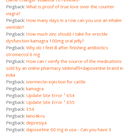
Pingback:
What is proof of true love over the counter
viagra?
Pingback:
How many days in a row can you use an inhaler
ventolin?
Pingback:
How much zinc should I take for erectile
dysfunction kamagra 100mg oral jelly?
Pingback:
Why do I feel ill after finishing antibiotics
stromectol 6 mg
Pingback:
How can I verify the source of the medications
sold by an online pharmacy sildenafil+dapoxetine brand in
india
Pingback:
ivermectin injection for cattle
Pingback:
kamagra
Pingback:
Update Site Error ¹ 654
Pingback:
Update Site Error ¹ 655
Pingback:
354
Pingback:
kiino4k.ru
Pingback:
depresiya
Pingback:
dapoxetine 60 mg in usa - Can you have 3