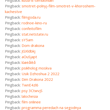
Pingback:
liusia-8-seriiaonlain
Pingback:
smotret-polnyj-film-smotret-v-khoroshem-
kachestve
Pingback:
filmgoda.ru
Pingback:
rodnoe-kino-ru
Pingback:
confeitofilm
Pingback:
stat.netstate.ru
Pingback:
sY5am
Pingback:
Dom drakona
Pingback:
JGXldbkj
Pingback:
aOuSjapt
Pingback:
ìûøëåíèå
Pingback:
psikholog moskva
Pingback:
Usik Dzhoshua 2 2022
Pingback:
Dim Drakona 2022
Pingback:
TwnE4zl6
Pingback:
psy 3CtwvjS
Pingback:
lalochesia
Pingback:
film onlinee
Pingback:
programma peredach na segodnya