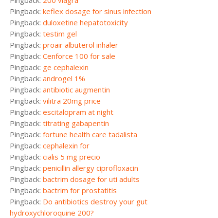
Pingback:
200 viagra
Pingback:
keflex dosage for sinus infection
Pingback:
duloxetine hepatotoxicity
Pingback:
testim gel
Pingback:
proair albuterol inhaler
Pingback:
Cenforce 100 for sale
Pingback:
ge cephalexin
Pingback:
androgel 1%
Pingback:
antibiotic augmentin
Pingback:
vilitra 20mg price
Pingback:
escitalopram at night
Pingback:
titrating gabapentin
Pingback:
fortune health care tadalista
Pingback:
cephalexin for
Pingback:
cialis 5 mg precio
Pingback:
penicillin allergy ciprofloxacin
Pingback:
bactrim dosage for uti adults
Pingback:
bactrim for prostatitis
Pingback:
Do antibiotics destroy your gut
hydroxychloroquine 200?