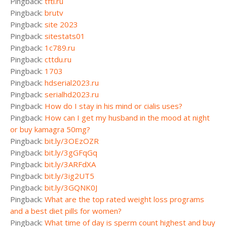
Pingback:
tftl.ru
Pingback:
brutv
Pingback:
site 2023
Pingback:
sitestats01
Pingback:
1c789.ru
Pingback:
cttdu.ru
Pingback:
1703
Pingback:
hdserial2023.ru
Pingback:
serialhd2023.ru
Pingback:
How do I stay in his mind or cialis uses?
Pingback:
How can I get my husband in the mood at night
or buy kamagra 50mg?
Pingback:
bit.ly/3OEzOZR
Pingback:
bit.ly/3gGFqGq
Pingback:
bit.ly/3ARFdXA
Pingback:
bit.ly/3ig2UT5
Pingback:
bit.ly/3GQNK0J
Pingback:
What are the top rated weight loss programs
and a best diet pills for women?
Pingback:
What time of day is sperm count highest and buy